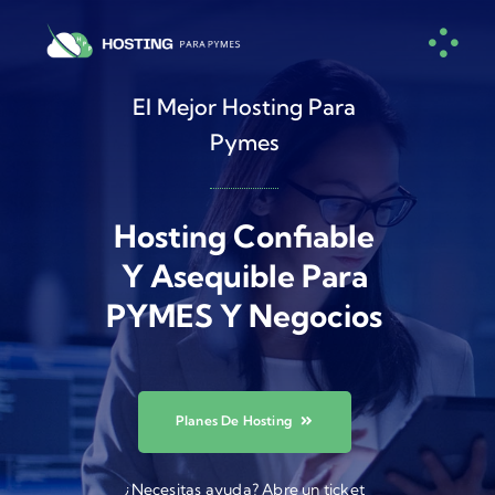
Skip
to
content
El Mejor Hosting Para
Pymes
Hosting Confiable
Y Asequible Para
PYMES Y Negocios
Planes De Hosting
¿Necesitas ayuda? Abre un ticket